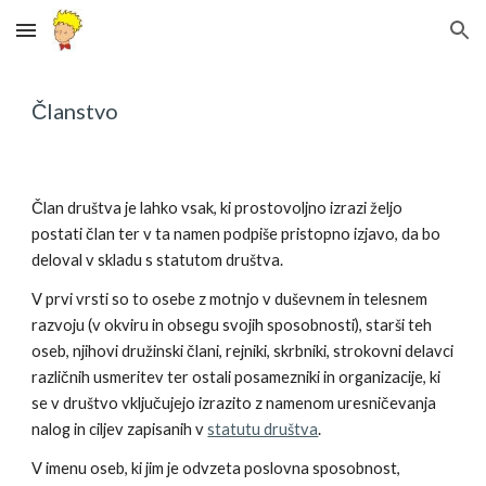
Skip to main content
Skip to navigation
Članstvo
Član društva je lahko vsak, ki prostovoljno izrazi željo
postati član ter v ta namen podpiše pristopno izjavo, da bo
deloval v skladu s statutom društva.
V prvi vrsti so to osebe z motnjo v duševnem in telesnem
razvoju (v okviru in obsegu svojih sposobnosti), starši teh
oseb, njihovi družinski člani, rejniki, skrbniki, strokovni delavci
različnih usmeritev ter ostali posamezniki in organizacije, ki
se v društvo vključujejo izrazito z namenom uresničevanja
nalog in ciljev zapisanih v
statutu društva
.
V imenu oseb, ki jim je odvzeta poslovna sposobnost,